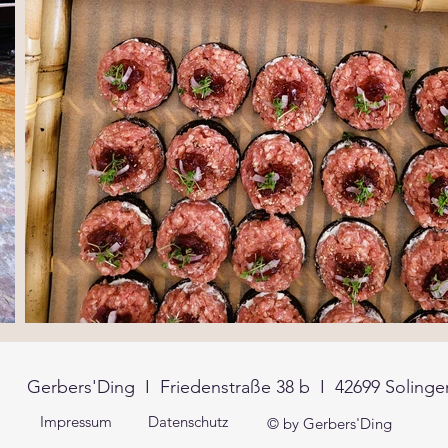
Gerbers'Ding I Friedenstraße 38 b I 42699 Solinge
Impressum
Datenschutz
© by Gerbers'Ding​