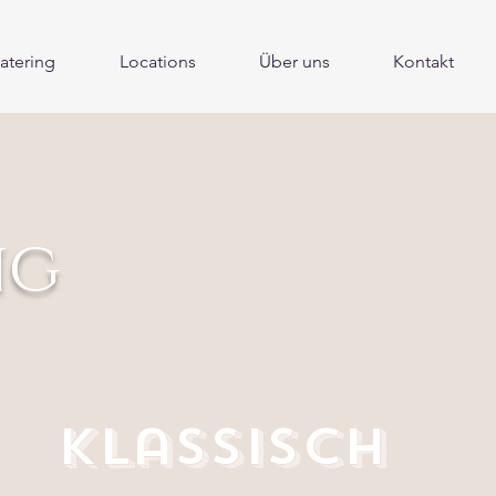
atering
Locations
Über uns
Kontakt
ng
klassisch