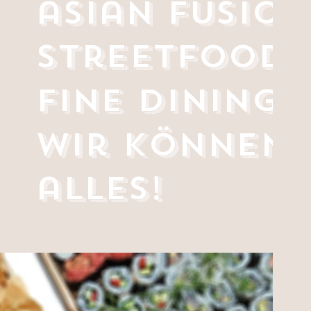
asian fusion
streetfood
fine dining -
wir können
alles!