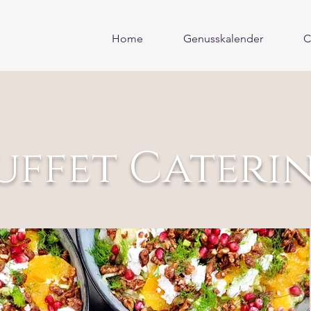
Home
Genusskalender
C
uffet Cateri